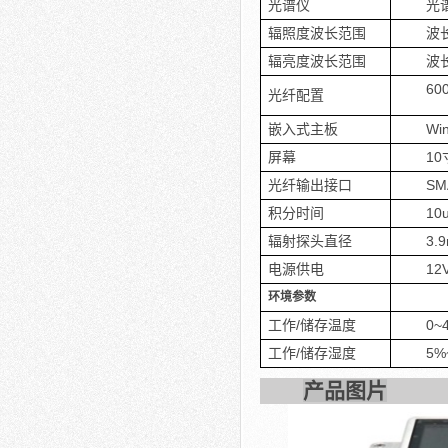
光谱仪
光谱
辐照度波长范围
波长
辐亮度波长范围
波长
60
光纤配置
嵌入式主板
Wi
屏幕
10
光纤输出接口
SM
积分时间
10
辐射探头直径
3.
电源供电
12
环境参数
工作/储存温度
0~
工作/储存湿度
5%
产品图片