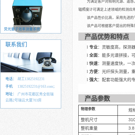
为满足客户对照明光源、遥感，
辐照度计可满足上述领域的检测应
该产品性价比高，采用先进的
该产品可根据客户提出的特殊需
电致发光效率测量系统（EQE）
光致发光效率测量系统（PLQY）
产品优势和特点
联系我们
专业
：灵敏度高，探测器
l
全面
：能多光谱拼接，
l
快速
：测量速度快，一次
l
方便
：光纤探头测量，
l
电话：
胡工13825192231
强大
：配套功能强大的专
l
手机
13825192231@163.com；
号：
地址：
35857583@qq.com
广州市花都区秀全街瑞
产品参数
云路2号瑞云大厦703房
物理参数
规
整机尺寸
31
整机重量
3.8