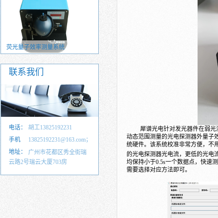
电致发光效率测量系统（EQE）
光致发光效率测量系统（PLQY）
联系我们
电话：
胡工13825192231
犀谱光电针对发光器件在弱光
动态范围测量的光电探测器外量子
手机
13825192231@163.com；
统硬件。该系统校准非常方便，不
号：
地址：
35857583@qq.com
广州市花都区秀全街瑞
的光电探测器光电流，更低的光电
云路2号瑞云大厦703房
均保持小于
0.5s
一个数据点，快速测
需要选择对应方法即可。