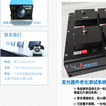
电致发光效率测量系统（EQE）
光致发光效率测量系统（PLQY）
联系我们
电话：
胡工13825192231
手机
13825192231@163.com；
号：
地址：
35857583@qq.com
广州市花都区秀全街瑞
云路2号瑞云大厦703房
发光器件老化测试系
Ø
免组装免连线五合一机
暗盒芯片测试夹具）；
Ø
更多通道组合，如
16
通
Ø
可放置手套箱，一台电